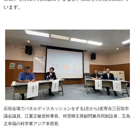
います。
石垣会場でパネルディスカッションをする(左から)友寄永三石垣市
議会議員、江夏正敏党幹事長、何澄輝主席顧問兼共同創設者、王為
之幸福の科学東アジア本部長