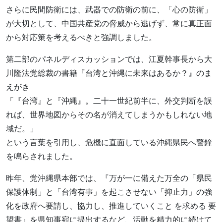
さらに民間防衛には、武器での防衛の前に、「心の防衛」
が大切として、中国共産党の脅威から逃げず、常に真正面
から対応策を考えるべきと強調しました。
第二部のパネルディスカッションでは、江夏幹事長から大
川隆法党総裁の書籍『台湾と沖縄に未来はあるか？』のま
えがき
「『台湾』と『沖縄』。二十一世紀前半に、外交判断を誤
れば、世界地図からその名が消えてしまうかもしれない地
域だ。」
という言葉を引用し、危機に直面している沖縄県民へ警鐘
を鳴らされました。
昨年、党沖縄県本部では、『万が一に備えた万全の「県民
保護体制」と「台湾有事」を起こさせない「抑止力」の強
化を政府へ要請し、協力し、推進していくこと を求める 要
望書』を県知事宛に提出するなど、活動を精力的に続けて