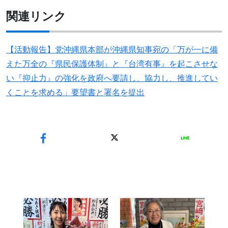
関連リンク
【活動報告】党沖縄県本部が沖縄県知事宛の「万が一に備
えた万全の『県民保護体制』と『台湾有事』を起こさせな
い『抑止力』の強化を政府へ要請し、協力し、推進してい
くことを求める」要望書と署名を提出