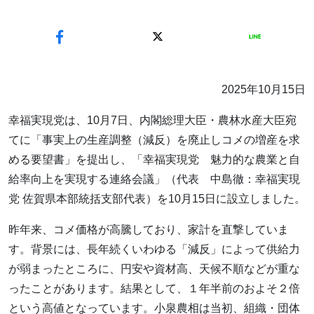
2025年10月15日
幸福実現党は、10月7日、内閣総理大臣・農林水産大臣宛
てに「事実上の生産調整（減反）を廃止しコメの増産を求
める要望書」を提出し、「幸福実現党 魅力的な農業と自
給率向上を実現する連絡会議」（代表 中島徹：幸福実現
党 佐賀県本部統括⽀部代表）を10月15日に設立しました。
昨年来、コメ価格が高騰しており、家計を直撃していま
す。背景には、長年続くいわゆる「減反」によって供給力
が弱まったところに、円安や資材高、天候不順などが重な
ったことがあります。結果として、１年半前のおよそ２倍
という高値となっています。小泉農相は当初、組織・団体