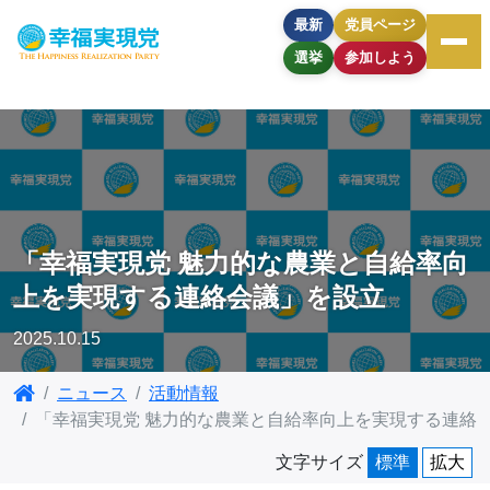
最新
党員ページ
選挙
参加しよう
「幸福実現党 魅⼒的な農業と⾃給率向
上を実現する連絡会議」を設立
2025.10.15
ニュース
活動情報
「幸福実現党 魅⼒的な農業と⾃給率向上を実現する連絡
文字サイズ
標準
拡大