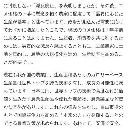
に忖度しない「減反廃止」を表明しましたが、その後、コ
メ価格の下落に懸念を抱く農家に配慮して「需要に応じた
生産が基本」と述べています。政府が見込んだ需要に応じ
てわずかに増産したところで、現状のコメ価格は１年半前
に戻ることはありません。生産者、消費者を共に利するた
めには、実質的な減反を廃止するとともに、主業農家に土
地を集約し、農地の大規模化を進め、生産効率を高めるこ
とが必要です。
現在も我が国の農業は、生産面積あたりのカロリーベース
生産量は世界トップを誇る技術を有し、成長の可能性に満
ちています。日本には、世界トップの技術で高度な付加価
値を生みだす農業生産品や優れた農産物、農業製品など豊
かな基盤があります。これらの強みを生かし、自由市場の
もとで国際競争力を高める「本来の力」を発揮することの
できる農業政策が求められます。あわせて、安価で安全、