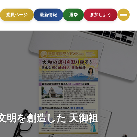
党員ページ
最新情報
選挙
参加しよう
文明を創造した 天御祖