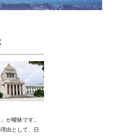
要
準」が曖昧です。
の理由として、日