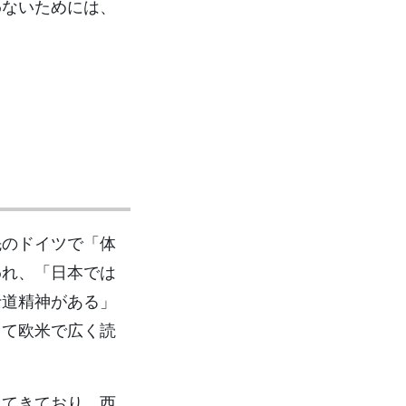
わないためには、
先のドイツで「体
われ、「日本では
士道精神がある」
して欧米で広く読
してきており、西