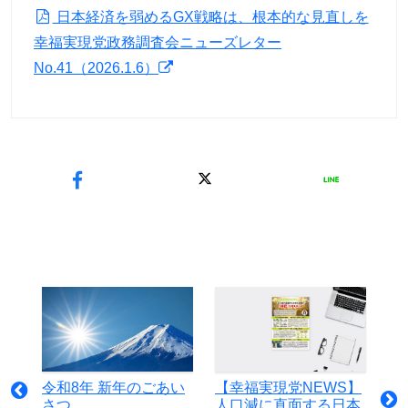
日本経済を弱めるGX戦略は、根本的な見直しを
幸福実現党政務調査会ニューズレター
No.41（2026.1.6）
令和8年 新年のごあい
【幸福実現党NEWS】
さつ
人口減に直面する日本