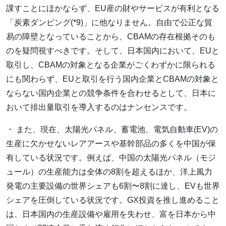
課すことにほかならず、EU産の財やサービスが有利となる
「炭素ダンピング(*9)」に他なりません。自由で公正な貿
易の障壁となっていることから、CBAMの存在根拠そのも
のを疑問視すべきです。そして、日本国内において、EUと
取引し、CBAMの対象となる企業がごくわずかに限られる
にも関わらず、EUと取引を行う国内企業とCBAMの対象と
ならない国内企業との競争条件を合わせるとして、日本に
おいて排出量取引を導入するのはナンセンスです。
・ また、現在、太陽光パネル、蓄電池、電気自動車(EV)の
生産に欠かせないレアアースや基幹部品の多くを中国が保
有している状況です。例えば、中国の太陽光パネル（モジ
ュール）の生産能力は全体の8割を超えるほか、洋上風力
発電の主要設備の世界シェアも6割〜8割に達し、EVも世界
シェアを圧倒している状況です。GX投資を推し進めること
は、日本国内の生産設備や雇用を失わせ、富を日本から中