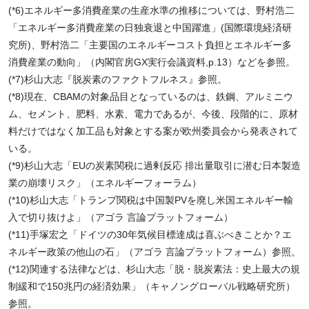
(*6)エネルギー多消費産業の生産水準の推移については、野村浩二
「エネルギー多消費産業の日独衰退と中国躍進」(国際環境経済研
究所)、野村浩二「主要国のエネルギーコスト負担とエネルギー多
消費産業の動向」（内閣官房GX実行会議資料,p.13）などを参照。
(*7)杉山大志『脱炭素のファクトフルネス』参照。
(*8)現在、CBAMの対象品目となっているのは、鉄鋼、アルミニウ
ム、セメント、肥料、水素、電力であるが、今後、段階的に、原材
料だけではなく加工品も対象とする案が欧州委員会から発表されて
いる。
(*9)杉山大志「EUの炭素関税に過剰反応 排出量取引に潜む日本製造
業の崩壊リスク」（エネルギーフォーラム）
(*10)杉山大志「トランプ関税は中国製PVを廃し米国エネルギー輸
入で切り抜けよ」（アゴラ 言論プラットフォーム）
(*11)手塚宏之「ドイツの30年気候目標達成は喜ぶべきことか？エ
ネルギー政策の他山の石」（アゴラ 言論プラットフォーム）参照。
(*12)関連する法律などは、杉山大志「脱・脱炭素法：史上最大の規
制緩和で150兆円の経済効果」（キャノングローバル戦略研究所）
参照。