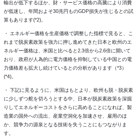
輸出が低下するほか、財・サービス価格の高騰により消費
が低迷し、年間およそ30兆円ものGDP損失が生じるとの試
算もあります(*2)。
・ エネルギー価格を生産価格で調整した指標で見ると、こ
れまで脱炭素政策を強力に押し進めてきた日本と欧州のエ
ネルギー価格は、米国と比べると2.3倍から2.6倍に開いて
おり、政府が人為的に電力価格を抑制している中国との電
力価格差も拡大し続けているとの分析があります（*3）
(*4)。
・ 下記に見るように、米国はもとより、欧州も脱・脱炭素
に少しずつ舵を切ろうとする中、日本が脱炭素政策を深掘
りしてエネルギーコストをさらに高めることになれば、製
造業の国外への流出、産業空洞化を加速させ、雇用のほ
か、競争力の源泉となる技術を失うことにもつながりま
す。