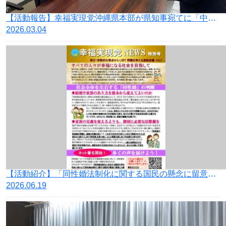
【活動報告】幸福実現党沖縄県本部が県知事宛てに「中国国連代表部の発言に対する抗議並びに日本政府に対する外交的対応の要請を求める要望書」を提出
2026.03.04
【活動紹介】「同性婚法制化に関する国民の懸念に留意した統一判断を求める署名」ご協力のお願い
2026.06.19