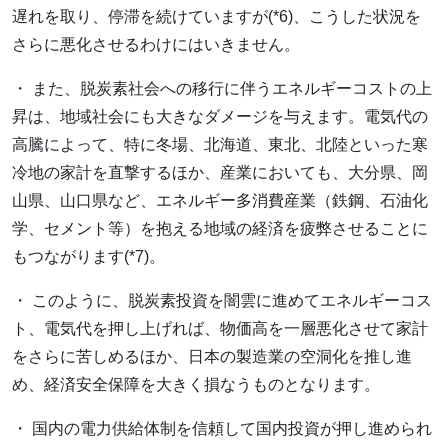
遅れを取り、停滞を続けていますが(*6)、こうした状況を
さらに悪化させるわけにはいきません。
・ また、脱炭素社会への移行に伴うエネルギーコストの上
昇は、地域社会にも大きなダメージを与えます。電気代の
高騰によって、特に冬場、北海道、東北、北陸といった寒
冷地の家計を直撃するほか、産業においても、大分県、岡
山県、山口県など、エネルギー多消費産業（鉄鋼、石油化
学、セメント等）を抱える地域の経済を疲弊させることに
もつながります(*7)。
・ このように、脱炭素投資を闇雲に進めてエネルギーコス
ト、電気代を押し上げれば、物価高を一層悪化させて家計
をさらに苦しめるほか、日本の製造業の空洞化を推し進
め、経済安全保障を大きく損なうものとなります。
・ 国内の電力供給体制を信頼して国内投資が押し進められ