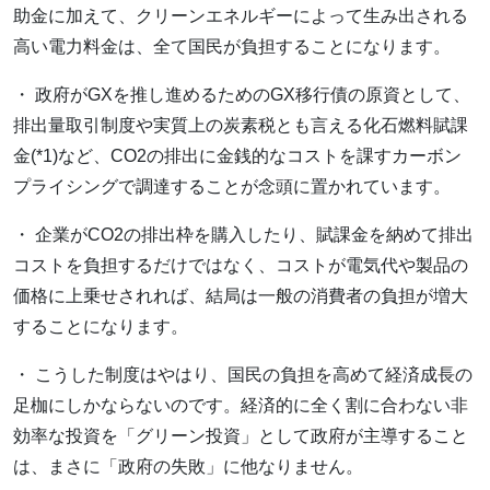
助金に加えて、クリーンエネルギーによって生み出される
高い電力料金は、全て国民が負担することになります。
・ 政府がGXを推し進めるためのGX移行債の原資として、
排出量取引制度や実質上の炭素税とも言える化石燃料賦課
金(*1)など、CO2の排出に金銭的なコストを課すカーボン
プライシングで調達することが念頭に置かれています。
・ 企業がCO2の排出枠を購入したり、賦課金を納めて排出
コストを負担するだけではなく、コストが電気代や製品の
価格に上乗せされれば、結局は一般の消費者の負担が増大
することになります。
・ こうした制度はやはり、国民の負担を高めて経済成長の
足枷にしかならないのです。経済的に全く割に合わない非
効率な投資を「グリーン投資」として政府が主導すること
は、まさに「政府の失敗」に他なりません。