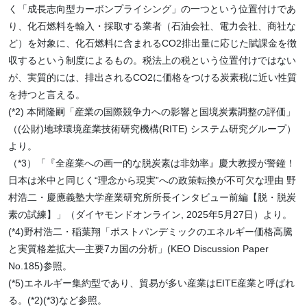
く「成長志向型カーボンプライシング」の一つという位置付けであ
り、化石燃料を輸入・採取する業者（石油会社、電力会社、商社な
ど）を対象に、化石燃料に含まれるCO2排出量に応じた賦課金を徴
収するという制度によるもの。税法上の税という位置付けではない
が、実質的には、排出されるCO2に価格をつける炭素税に近い性質
を持つと言える。
(*2) 本間隆嗣「産業の国際競争力への影響と国境炭素調整の評価」
（(公財)地球環境産業技術研究機構(RITE) システム研究グループ）
より。
（*3）「『全産業への画一的な脱炭素は非効率』慶大教授が警鐘！
日本は米中と同じく“理念から現実”への政策転換が不可欠な理由 野
村浩二・慶應義塾大学産業研究所所長インタビュー前編【脱・脱炭
素の試練】」（ダイヤモンドオンライン, 2025年5月27日）より。
(*4)野村浩二・稲葉翔「ポストパンデミックのエネルギー価格高騰
と実質格差拡大―主要7カ国の分析」(KEO Discussion Paper
No.185)参照。
(*5)エネルギー集約型であり、貿易が多い産業はEITE産業と呼ばれ
る。(*2)(*3)など参照。