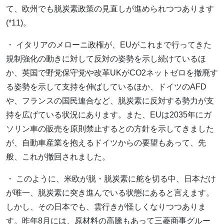
て、欧州でも脱炭素政策の見直しが進められつつあります
(*11)。
・ イタリアのメローニ政権が、EUがこれまで行ってきた
規制強化の動きに対して反対の姿勢を示し続けているほ
か、英国で野党保守党や改革UKがCO2ネットゼロを撤廃す
る姿勢を示して支持を伸ばしているほか、ドイツのAFD
や、フランスの国民連合など、脱炭素に反対する勢力が支
持を広げている状況にあります。また、EUは2035年にガ
ソリン車の販売を原則禁止するとの方針を示してきました
が、自動車産業を抱えるドイツからの要望もあって、先
般、これが撤回されました。
・ このように、米欧が脱・脱炭素に舵を切る中、日本だけ
が唯一、脱炭素に突き進んでいる状態にあると言えます。
しかし、その日本でも、雲行きが怪しくなりつつありま
す。昨年8月には、原材料の高騰もあって三菱商事グルー