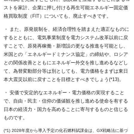
ストを家計、企業に押し付ける再生可能エネルギー固定価
格買取制度（FIT）についても、廃止すべきです。
・ また、原発規制を、経済合理性を踏まえた適正なものに
するとともに、電気事業制度を電力システム改革以前に戻
すことで、原発再稼働・新増設の更なる推進を可能とし、
米国との「エネルギードミナンス協定」の締結や、ロシア
との関係改善とともにエネルギー外交を推し進めるなどし
て、為替変動部分等は別としても、電力価格をまずは東日
本大震災以前に戻すことを目標とすべきでしょう(*13)。
・ 安価で安定的なエネルギー・電力価格の実現すること
で、自由・民主・信仰の価値観を推し進める使命を有する
日本の経済力・国力を高めることに寄与するものと信じる
ものです。
(*1) 2028年度から導入予定の化石燃料賦課金は、GX戦略法に基づ