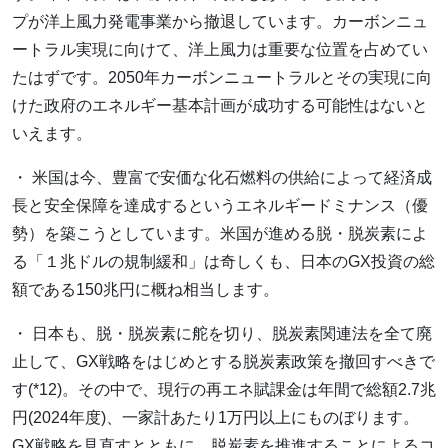
プが洋上風力発電事業から撤退しています。カーボンニュ
ートラル実現に向けて、洋上風力は重要な位置を占めてい
たはずです。2050年カーボンニュートラルとその実現に向
けた政府のエネルギー基本計画が成功する可能性はないと
いえます。
・ 米国は今、豊富で安価な化石燃料の供給によって経済成
長と安全保障を達成するというエネルギードミナンス（優
勢）を築こうとしています。米国が進める脱・脱炭素によ
る「１兆ドルの規制緩和」は奇しくも、日本のGX投資の総
額である150兆円に概ね相当します。
・ 日本も、脱・脱炭素に舵を切り、脱炭素関連法を全て廃
止して、GX戦略をはじめとする脱炭素政策を撤回すべきで
す(*12)。その中で、現行の再エネ賦課金は年間で総額2.7兆
円(2024年度)、一家計あたり1万円以上にものぼります。
GX戦略を見直すとともに、脱炭素を推進することによるコ