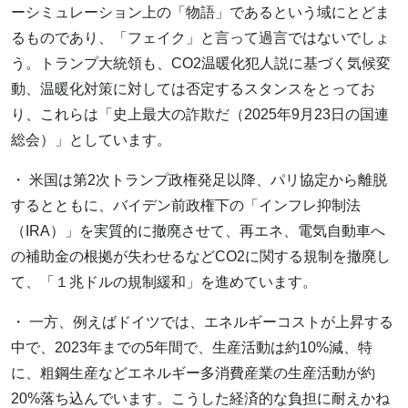
ーシミュレーション上の「物語」であるという域にとどま
るものであり、「フェイク」と言って過言ではないでしょ
う。トランプ大統領も、CO2温暖化犯人説に基づく気候変
動、温暖化対策に対しては否定するスタンスをとってお
り、これらは「史上最大の詐欺だ（2025年9月23日の国連
総会）」としています。
・ 米国は第2次トランプ政権発足以降、パリ協定から離脱
するとともに、バイデン前政権下の「インフレ抑制法
（IRA）」を実質的に撤廃させて、再エネ、電気自動車へ
の補助金の根拠が失わせるなどCO2に関する規制を撤廃し
て、「１兆ドルの規制緩和」を進めています。
・ 一方、例えばドイツでは、エネルギーコストが上昇する
中で、2023年までの5年間で、生産活動は約10%減、特
に、粗鋼生産などエネルギー多消費産業の生産活動が約
20%落ち込んでいます。こうした経済的な負担に耐えかね