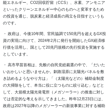
能エネルギー、CO2回収貯留（CCS）、水素、アンモニア
といったクリーンエネルギー中心のものへと変革するため
の投資を通じ、脱炭素と経済成長の両立を目指すというも
のです。
・ 政府は、今後10年間、官民協調で150兆円を超えるGX投
資の実現に向けて、2024年2月に発行を開始したGX経済移
行債を活用し、国として20兆円規模の先行投資を実施する
としています。
・ 高市早苗首相は、先般の自民党総裁選の中で、「だいた
いおかしいと思いませんか。釧路湿原に太陽光パネルを敷
き詰めるようなやり方は」「（太陽光などの）補助金制度
の大掃除をして、本当に役に立つものに絞り込む」などと
して、大規模太陽光発電所（メガソーラー）の推進に対し
ては否定的な考えを示してきました。昨年12月23日には、
政府は2027年以降のメガソーラーの新規事業に対する補助