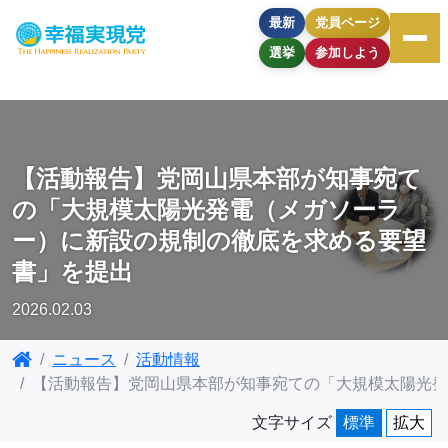
最新
党員ページ
選挙
参加しよう
【活動報告】党岡山県本部が知事宛て
の「大規模太陽光発電（メガソーラ
ー）に新設の規制の徹底を求める要望
書」を提出
2026.02.03
ニュース
活動情報
【活動報告】党岡山県本部が知事宛ての「大規模太陽光発
文字サイズ
標準
拡大