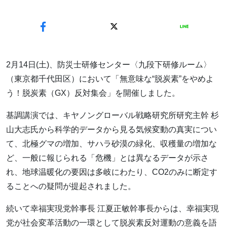
2月14日(土)、防災士研修センター〈九段下研修ルーム〉
（東京都千代田区）において「無意味な“脱炭素”をやめよ
う！脱炭素（GX）反対集会」を開催しました。
基調講演では、キヤノングローバル戦略研究所研究主幹 杉
山大志氏から科学的データから見る気候変動の真実につい
て、北極グマの増加、サハラ砂漠の緑化、収穫量の増加な
ど、一般に報じられる「危機」とは異なるデータが示さ
れ、地球温暖化の要因は多岐にわたり、CO2のみに断定す
ることへの疑問が提起されました。
続いて幸福実現党幹事長 江夏正敏幹事長からは、幸福実現
党が社会変革活動の一環として脱炭素反対運動の意義を語