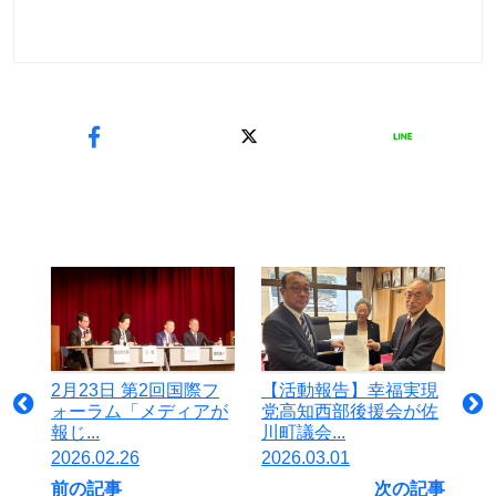
2月23日 第2回国際フ
【活動報告】幸福実現
ォーラム「メディアが
党高知西部後援会が佐
報じ...
川町議会...
2026.02.26
2026.03.01
前の記事
次の記事