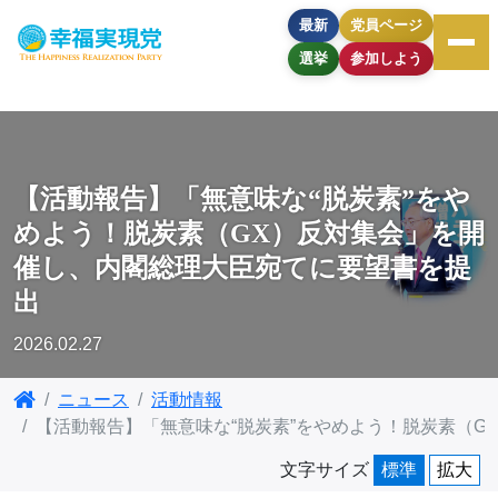
最新
党員ページ
選挙
参加しよう
【活動報告】「無意味な“脱炭素”をや
めよう！脱炭素（GX）反対集会」を開
催し、内閣総理大臣宛てに要望書を提
出
2026.02.27
ニュース
活動情報
【活動報告】「無意味な“脱炭素”をやめよう！脱炭素（
文字サイズ
標準
拡大