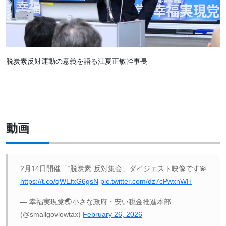
脱炭素反対運動の意義を語る江夏正敏幹事長
動画
2月14日開催「“脱炭素”反対集会」ダイジェスト映像です💫
https://t.co/qWEfxG6gsN
pic.twitter.com/dz7cPwxnWH
— 幸福実現党🌏小さな政府・安い税金推進本部
(@smallgovlowtax)
February 26, 2026