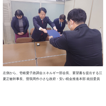
左側から、壱岐愛子政調会エネルギー部会長、要望書を提出する江
夏正敏幹事長、曽我周作小さな政府・安い税金推進本部 統括委員