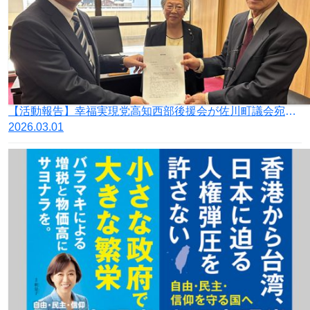
【活動報告】幸福実現党高知西部後援会が佐川町議会宛てに「憲法前文 平和を愛する諸国民に該当しない国に対して憲法解釈を変更し、憲法九条の適用除外を求める意見書の国会への提出を求める陳情」を提出
2026.03.01