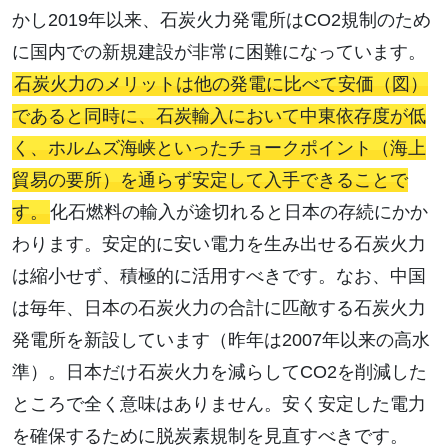
かし2019年以来、石炭火力発電所はCO2規制のため
に国内での新規建設が非常に困難になっています。
石炭火力のメリットは他の発電に比べて安価（図）
であると同時に、石炭輸入において中東依存度が低
く、ホルムズ海峡といったチョークポイント（海上
貿易の要所）を通らず安定して入手できることで
す。
化石燃料の輸入が途切れると日本の存続にかか
わります。安定的に安い電力を生み出せる石炭火力
は縮小せず、積極的に活用すべきです。なお、中国
は毎年、日本の石炭火力の合計に匹敵する石炭火力
発電所を新設しています（昨年は2007年以来の高水
準）。日本だけ石炭火力を減らしてCO2を削減した
ところで全く意味はありません。安く安定した電力
を確保するために脱炭素規制を見直すべきです。