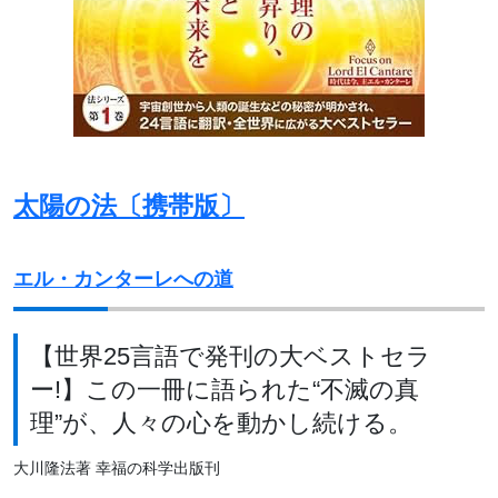
太陽の法〔携帯版〕
エル・カンターレへの道
【世界25言語で発刊の大ベストセラ
ー!】この一冊に語られた“不滅の真
理”が、人々の心を動かし続ける。
大川隆法著 幸福の科学出版刊