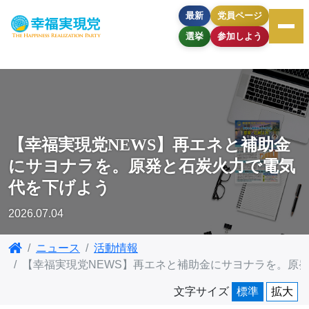
最新
党員ページ
選挙
参加しよう
【幸福実現党NEWS】再エネと補助金
にサヨナラを。原発と石炭火力で電気
代を下げよう
2026.07.04
ニュース
活動情報
【幸福実現党NEWS】再エネと補助金にサヨナラを。原
文字サイズ
標準
拡大