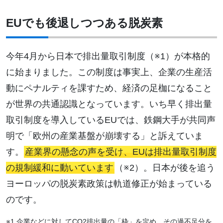
EUでも後退しつつある脱炭素
今年4月から日本で排出量取引制度（※1）が本格的
に始まりました。この制度は事実上、企業の生産活
動にペナルティを課すため、経済の足枷になること
が世界の共通認識となっています。いち早く排出量
取引制度を導入しているEUでは、鉄鋼大手が共同声
明で「欧州の産業基盤が崩壊する」と訴えていま
す。
産業界の懸念の声を受け、EUは排出量取引制度
の規制緩和に動いています
（※2）。日本が後を追う
ヨーロッパの脱炭素政策は軌道修正が始まっている
のです。
※1 企業などに対してCO2排出量の「枠」を定め、その過不足分を