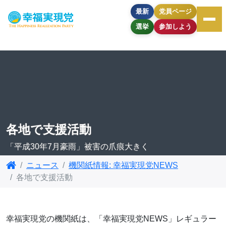
最新
党員ページ
選挙
参加しよう
各地で支援活動
「平成30年7月豪雨」被害の爪痕大きく
ニュース
機関紙情報: 幸福実現党NEWS
各地で支援活動
幸福実現党の機関紙は、「幸福実現党NEWS」レギュラー