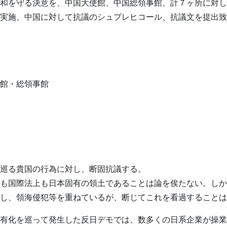
和を守る決意を、中国大使館、中国総領事館、計７ヶ所に対し
実施、中国に対して抗議のシュプレヒコール、抗議文を提出致
館・総領事館
巡る貴国の行為に対し、断固抗議する。
も国際法上も日本固有の領土であることは論を俟たない。しか
し、領海侵犯等を重ねているが、断じてこれを看過することは
有化を巡って発生した反日デモでは、数多くの日系企業が操業