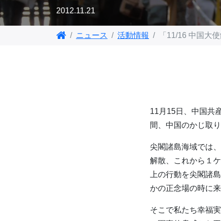
2012.11.21
ニュース
活動情報
「11/16 中
11月15日、中国
間、中国のかじ取り
尖閣諸島海域では、
解散、これから１ケ
上の行動を尖閣諸島
かの正念場の時に来
そこで私たち幸福実