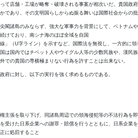
って店舗・工場が略奪・破壊される事案が相次いだ。貴国政府
かであり、その文明国らしからぬ振る舞いは国際社会からの批
尖閣諸島のみならず、強大な軍事力を背景にして、ベトナムや
続けており、南シナ海のほぼ全域を自国
線」（U字ライン）を示すなど、国際法を無視し、一方的に領
国は国内ではチベット人やウイグル人等の少数民族や、漢民族
外での貴国の専横極まりない行為を許すことは出来ない。
政府に対し、以下の実行を強く求めるものである。
権主張を取り下げ、同諸島周辺での領海侵犯等の不法行為を即
を受けた日系企業への謝罪・賠償を行うとともに、日系企業を
正に処罰すること