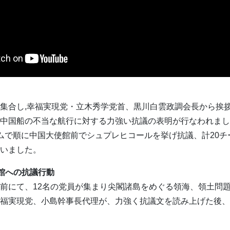
集合し,幸福実現党・立木秀学党首、黒川白雲政調会長から挨
中国船の不当な航行に対する力強い抗議の表明が行なわれまし
ムで順に中国大使館前でシュプレヒコールを挙げ抗議、計20チー
いました。
館への抗議行動
前にて、12名の党員が集まり尖閣諸島をめぐる領海、領土問
福実現党、小島幹事長代理が、力強く抗議文を読み上げた後、