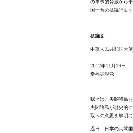
の軍事的脅威から平
国一斉の抗議行動を
抗議文
中華人民共和国大使
2012年11月16日
幸福実現党
我々は、尖閣諸島を
尖閣諸島が歴史的に
取への意思を鮮明に
過日、日本の尖閣国