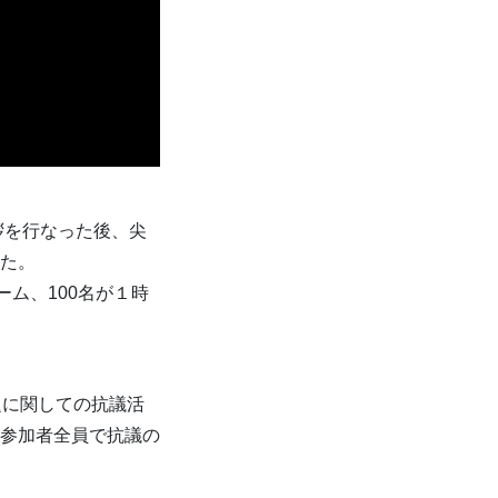
拶を行なった後、尖
た。
ム、100名が１時
題に関しての抗議活
参加者全員で抗議の