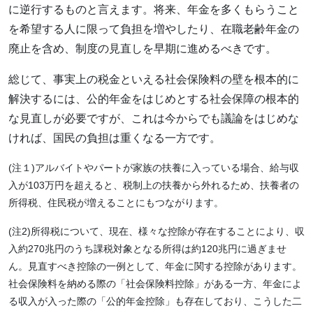
に逆行するものと言えます。将来、年金を多くもらうこと
を希望する人に限って負担を増やしたり、在職老齢年金の
廃止を含め、制度の見直しを早期に進めるべきです。
総じて、事実上の税金といえる社会保険料の壁を根本的に
解決するには、公的年金をはじめとする社会保障の根本的
な見直しが必要ですが、これは今からでも議論をはじめな
ければ、国民の負担は重くなる一方です。
(注１)アルバイトやパートが家族の扶養に入っている場合、給与収
入が103万円を超えると、税制上の扶養から外れるため、扶養者の
所得税、住民税が増えることにもつながります。
(注2)所得税について、現在、様々な控除が存在することにより、収
入約270兆円のうち課税対象となる所得は約120兆円に過ぎませ
ん。見直すべき控除の一例として、年金に関する控除があります。
社会保険料を納める際の「社会保険料控除」がある一方、年金によ
る収入が入った際の「公的年金控除」も存在しており、こうした二