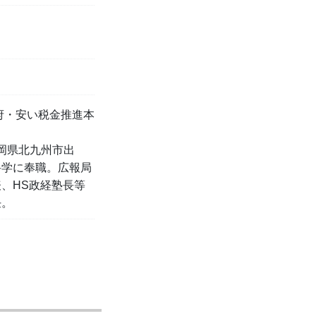
府・安い税金推進本
福岡県北九州市出
科学に奉職。広報局
、HS政経塾長等
任。