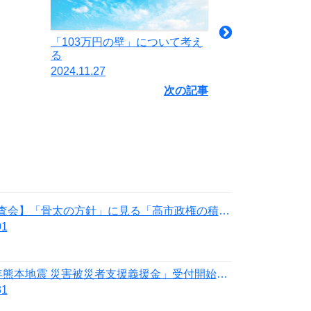
「103万円の壁」について考え
る
2024.11.27
次の記事
【政務調査会】「骨太の方針」に見る「高市政権の積極財政」の落とし穴
01
「令和8年熊本地震 災害被災者支援義援金」受付開始のお知らせ
31