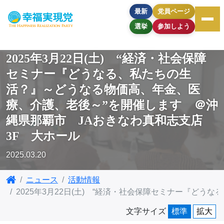
最新
党員ページ
選挙
参加しよう
2025年3月22日(土) “経済・社会保障
セミナー『どうなる、私たちの生
活？』～どうなる物価高、年金、医
療、介護、老後～”を開催します ＠沖
縄県那覇市 JAおきなわ真和志支店
3F 大ホール
2025.03.20
ニュース
活動情報
2025年3月22日(土) “経済・社会保障セミナー『ど
文字サイズ
標準
拡大