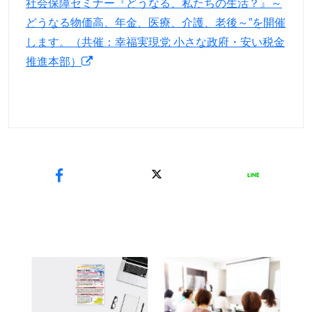
社会保障セミナー『どうなる、私たちの生活？』～
どうなる物価高、年金、医療、介護、老後～”を開催
します。（共催：幸福実現党 小さな政府・安い税金
推進本部）