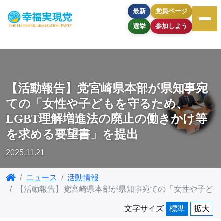
最新
党員ページ
選挙
参加しよう
【活動報告】党宮崎県本部が県知事宛
ての「女性や子どもを守るため、
LGBT理解増進法の廃止の働きかけ等
を求める要望書」を提出
2025.11.21
ニュース
活動情報
【活動報告】党宮崎県本部が県知事宛ての「女性や子ども
文字サイズ
標準
拡大