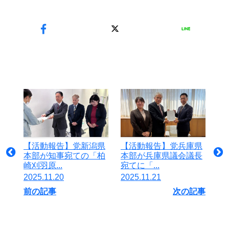
【活動報告】党新潟県
【活動報告】党兵庫県
本部が知事宛ての「柏
本部が兵庫県議会議長
崎刈羽原...
宛てに「...
2025.11.20
2025.11.21
前の記事
次の記事