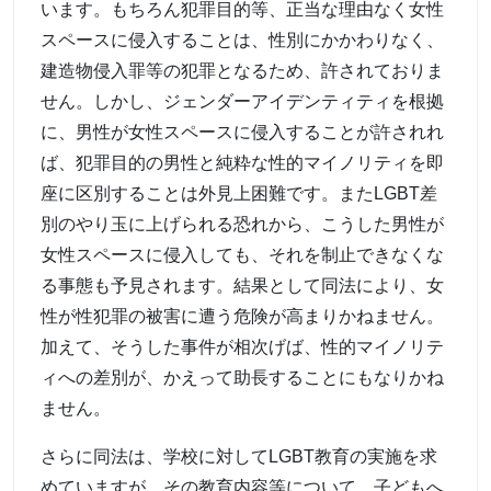
います。もちろん犯罪目的等、正当な理由なく女性
スペースに侵入することは、性別にかかわりなく、
建造物侵入罪等の犯罪となるため、許されておりま
せん。しかし、ジェンダーアイデンティティを根拠
に、男性が女性スペースに侵入することが許されれ
ば、犯罪目的の男性と純粋な性的マイノリティを即
座に区別することは外見上困難です。またLGBT差
別のやり玉に上げられる恐れから、こうした男性が
女性スペースに侵入しても、それを制止できなくな
る事態も予見されます。結果として同法により、女
性が性犯罪の被害に遭う危険が高まりかねません。
加えて、そうした事件が相次げば、性的マイノリテ
ィへの差別が、かえって助長することにもなりかね
ません。
さらに同法は、学校に対してLGBT教育の実施を求
めていますが、その教育内容等について、子どもへ