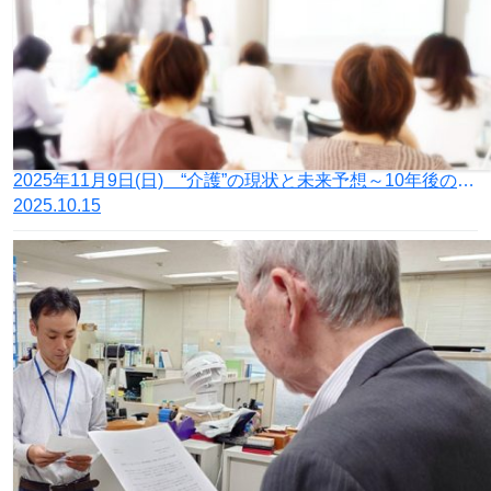
2025年11月9日(日) “介護”の現状と未来予想～10年後のあるべき姿をみすえて～セミナー（「幸福実現党 介護保険制度のあり方を根本的に見直す連絡会議」発足記念セミナー）を開催します ＠名古屋市中村区
2025.10.15