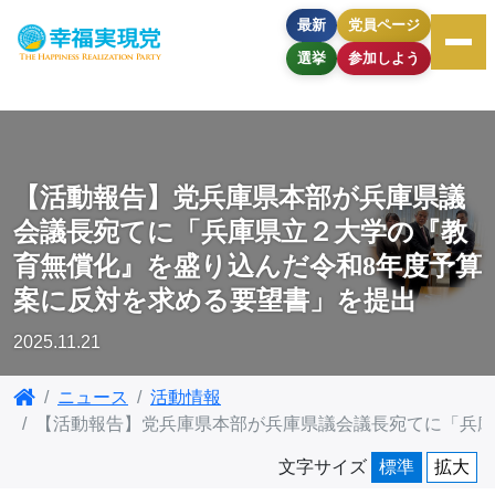
最新
党員ページ
選挙
参加しよう
【活動報告】党兵庫県本部が兵庫県議
会議長宛てに「兵庫県立２大学の『教
育無償化』を盛り込んだ令和8年度予算
案に反対を求める要望書」を提出
2025.11.21
ニュース
活動情報
【活動報告】党兵庫県本部が兵庫県議会議長宛てに「兵庫
文字サイズ
標準
拡大