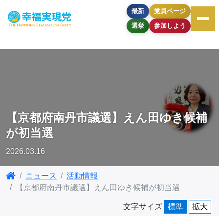
最新
党員ページ
選挙
参加しよう
【京都府南丹市議選】えん田ゆき候補
が初当選
2026.03.16
ニュース
活動情報
【京都府南丹市議選】えん田ゆき候補が初当選
文字サイズ
標準
拡大