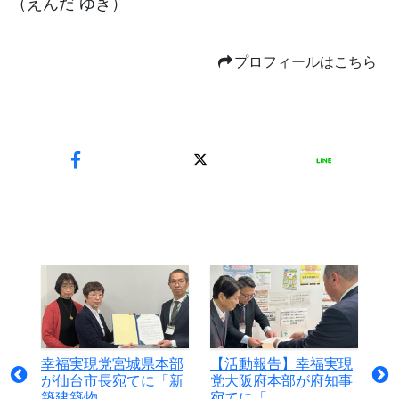
（えんだ ゆき）
プロフィールはこちら
幸福実現党宮城県本部
【活動報告】幸福実現
が仙台市長宛てに「新
党大阪府本部が府知事
築建築物...
宛てに「...