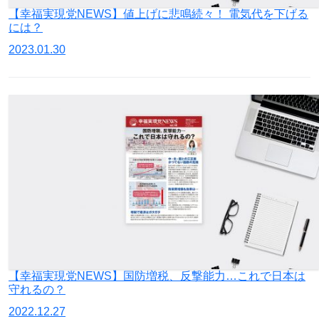
【幸福実現党NEWS】値上げに悲鳴続々！ 電気代を下げる
には？
2023.01.30
【幸福実現党NEWS】国防増税、反撃能力…これで日本は
守れるの？
2022.12.27