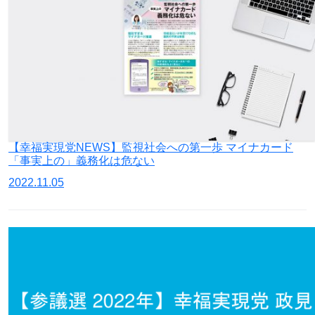
【幸福実現党NEWS】監視社会への第一歩 マイナカード
「事実上の」義務化は危ない
2022.11.05