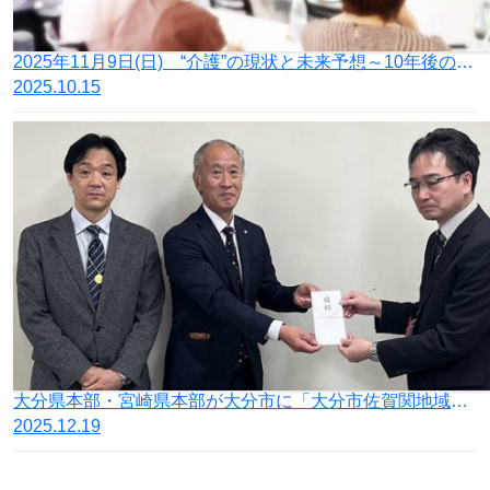
2025年11月9日(日) “介護”の現状と未来予想～10年後のあるべき姿をみすえて～セミナー（「幸福実現党 介護保険制度のあり方を根本的に見直す連絡会議」発足記念セミナー）を開催します ＠名古屋市中村区
2025.10.15
大分県本部・宮崎県本部が大分市に「大分市佐賀関地域大規模火災義援金」を寄託
2025.12.19