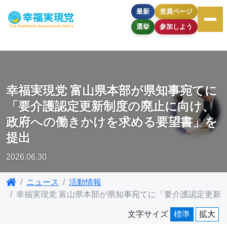
最新
党員ページ
選挙
参加しよう
幸福実現党 富山県本部が県知事宛てに
「要介護認定更新制度の廃止に向け、
政府への働きかけを求める要望書」を
提出
2026.06.30
ニュース
活動情報
幸福実現党 富山県本部が県知事宛てに「要介護認定更新
文字サイズ
標準
拡大