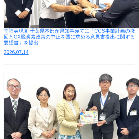
幸福実現党 千葉県本部が県知事宛てに「CCS事業計画の撤
回とGX脱炭素政策の中止を国に求める意見書提出に関する
要望書」を提出
2026.07.14