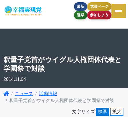
最新
党員ページ
選挙
参加しよう
釈量子党首がウイグル人権団体代表と
学園祭で対談
2014.11.04
ニュース
活動情報
釈量子党首がウイグル人権団体代表と学園祭で対談
文字サイズ
標準
拡大